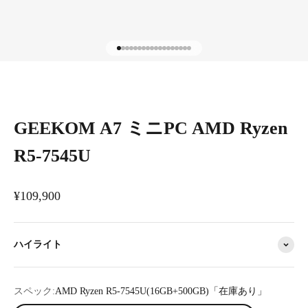
I18n Error: Missing interpolation value "p
I18n Error: Missing interpolation value "
I18n Error: Missing interpolation value 
I18n Error: Missing interpolation value
I18n Error: Missing interpolation valu
I18n Error: Missing interpolation val
I18n Error: Missing interpolation val
I18n Error: Missing interpolation va
I18n Error: Missing interpolation v
I18n Error: Missing interpolation 
I18n Error: Missing interpolation
I18n Error: Missing interpolatio
I18n Error: Missing interpolati
I18n Error: Missing interpolat
I18n Error: Missing interpola
I18n Error: Missing interpol
I18n Error: Missing interpo
I18n Error: Missing interp
GEEKOM A7 ミニPC AMD Ryzen
R5-7545U
セール価格
¥109,900
ハイライト
スペック:
AMD Ryzen R5-7545U(16GB+500GB)「在庫あり」