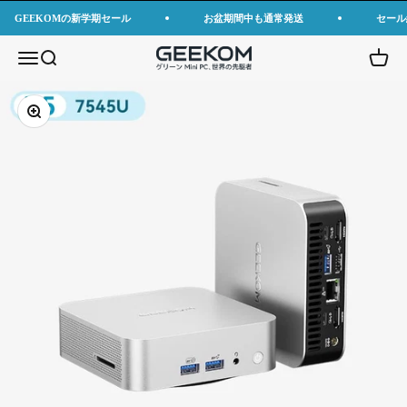
コンテンツへスキップ
GEEKOMの新学期セール
お盆期間中も通常発送
セール
GEEKOM JP
メニューを開く
検索を開く
カート
ズームイン