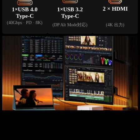
2 × HDMI
1×USB 4.0
1×USB 3.2
Type-C
Type-C
(40Gbps · PD · 8K)
(DP Alt Mode対応)
(4K 出力)