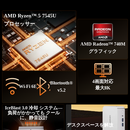
AMD Ryzen™ 5 7545U
プロセッサー
AMD Radeon™ 740M
グラフィック
4画面対応
Bluetooth®
Wi-Fi 6E
最大8K
v5.2
IceBlast 3.0 冷却 システム—
負荷がかかっても クール
に、静音設計
デスクスペースを解放