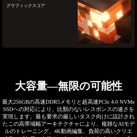
グラフィックスコア
6
4.55 GHz
大容量―無限の可能性
Cores
Max. Boost Clock
最大256GBの高速DDR5メモリと超高速PCIe 4.0 NVMe
12
Zen 3+
SSDへの対応により、比類のないレスポンスの速さを
Threads
Architecture
実現します。最も要求の厳しいタスク向けに設計され
たこの高帯域幅アーキテクチャにより、複雑なAIモデ
ルのトレーニング、4K動画編集、負荷の高いクリエ