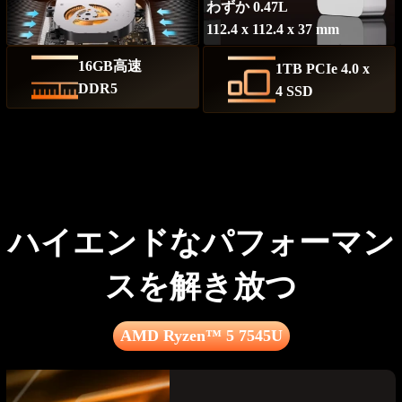
わずか 0.47L
112.4 x 112.4 x 37 mm
16GB高速
1TB PCIe 4.0 x
DDR5
4 SSD
ハイエンドなパフォーマン
スを解き放つ
AMD Ryzen™ 5 7545U