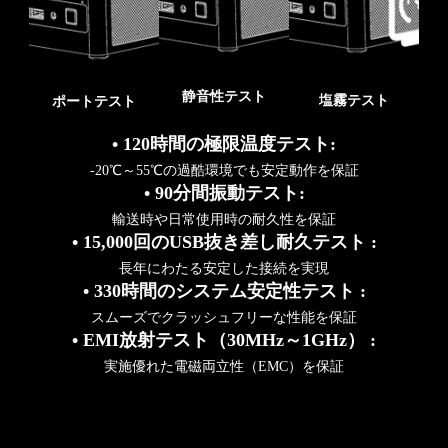
静音性テスト
塩霧テスト
ポートテスト
• 120時間の極限温度テスト:
-20℃～55℃の過酷環境でも安定動作を保証
• 90分間振動テスト:
​​輸送時や日常使用時の耐久性を保証
• 15,000回のUSB抜き差し耐久テスト :
​​長年にわたる安定した接続を実現
• 330時間のシステム安定性テスト :
​​スムーズでクラッシュフリーな性能を保証
• EMI放射テスト（30MHz～1GHz） :
実施​​優れた電磁両立性（EMC）を保証