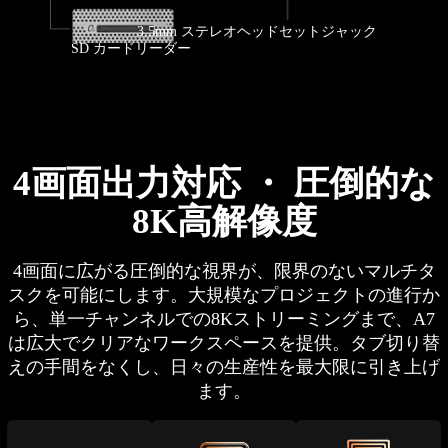
3.5mm ステレオヘッドセットジャック
SD カードリーダー
USB4 ポート
USB 3.2
USB 3.2
（Type-C 給電・電源オン対応）
Gen2 Type-A
Gen2 Type-C
DCイン
2.5G RJ45
HDMI 2.0
HDMI 2.0
USB 2.0 Type-A
4画面出力対応 ・ 圧倒的な
8K高解像度
4画面に広がる圧倒的な視界が、限界のないマルチタ
スクを可能にします。大規模なプロジェクトの進行か
ら、単一チャンネルでの8Kストリーミングまで、A7
は広大でクリアなワークスペースを提供。タブ切り替
えの手間をなくし、日々の生産性を最大限に引き上げ
ます。