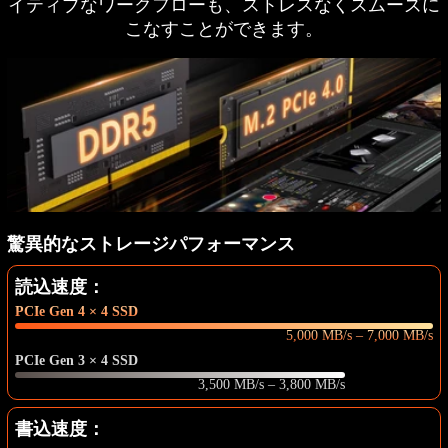
イティブなワークフローも、ストレスなくスムーズに
こなすことができます。
AMD Radeon™ 660M Graphics
RDNA™ 2
Mature & Stable Architecture
1900 MHz
Graphics Frequency
6-Core GPU
Graphics Core
驚異的なストレージパフォーマンス
読込速度：
PCIe Gen 4 × 4 SSD
5,000 MB/s – 7,000 MB/s
PCIe Gen 3 × 4 SSD
3,500 MB/s – 3,800 MB/s
書込速度：