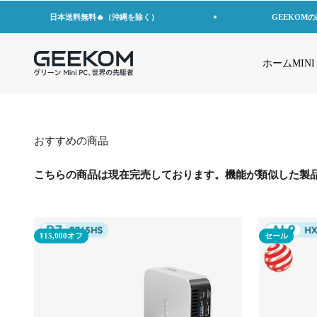
コンテンツへスキップ
日本送料無料🔥（沖縄を除く）
GEEKOM
GEEKOM JP
ホーム
MINI
おすすめの商品
こちらの商品は現在完売しております。機能が類似した製
¥15,000オフ
セール