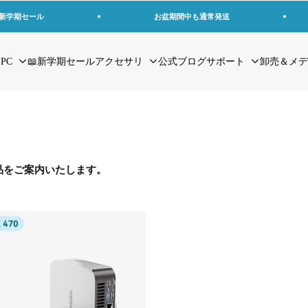
の新学期セール
お盆期間中も通常発送
 PC
📖新学期セール
アクセサリ
公式ブログ
サポート
卸売＆メデ
品をご案内いたします。