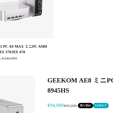
I PC A9 MAX ミニPC AMD
 HX 370/HX 470
通常価格
ら
¥244,900
GEEKOM AE8 ミニPC 
8945HS
セール価格
¥94,900
通常価格
¥95,000
売り切れ
¥100オフ