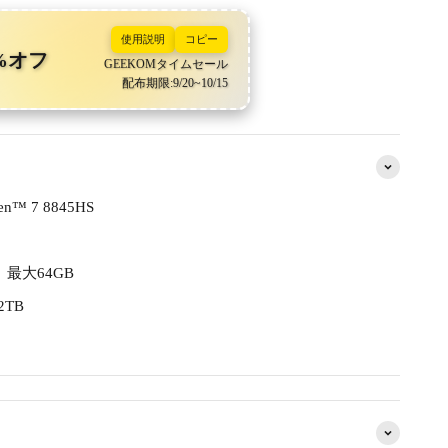
使用説明
コピー
%オフ
GEEKOMタイムセール
配布期限:9/20~10/15
n™ 7 8845HS
、最大64GB
2TB