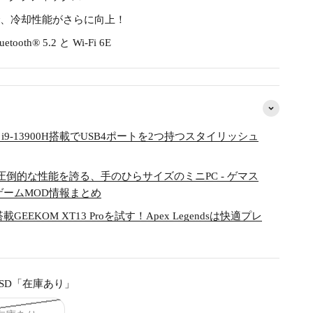
、冷却性能がさらに向上！
h® 5.2 と Wi-Fi 6E
ore i9-13900H搭載でUSB4ポートを2つ持つスタイリッシュ
ュー！圧倒的な性能を誇る、手のひらサイズのミニPC - ゲマス
 ゲームMOD情報まとめ
H搭載GEEKOM XT13 Proを試す！Apex Legendsは快適プレ
TB SSD「在庫あり」