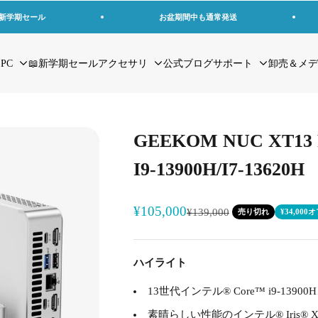
の新学期セール
お盆期間中も通常発送
 PC
📖新学期セール
アクセサリ
公式ブログ
サポート
卸売＆メデ
GEEKOM NUC XT1
I9-13900H/I7-13620H
セール価格
¥105,000
通常価格
¥139,000
売り切れ
¥34,000
ハイライト
13世代インテル® Core™ i9-13900H、
素晴らしい性能のインテル® Iris® 