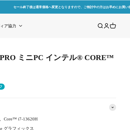
セール終了後は通常価格へ変更となりますので、ご検討中の方はお早めにお買い
検索を開く
アカウントペ
カートを
ィア協力
3 PRO ミニPC インテル® CORE™
オフ
Core™ i7-13620H
Xe グラフィックス