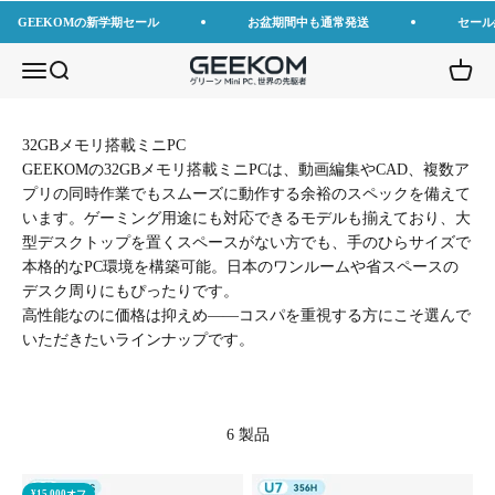
コンテンツへスキップ
GEEKOMの新学期セール
お盆期間中も通常発送
セール
GEEKOM JP
メニューを開く
検索を開く
カート
32GBメモリ搭載ミニPC
GEEKOMの32GBメモリ搭載ミニPCは、動画編集やCAD、複数ア
プリの同時作業でもスムーズに動作する余裕のスペックを備えて
います。ゲーミング用途にも対応できるモデルも揃えており、大
型デスクトップを置くスペースがない方でも、手のひらサイズで
本格的なPC環境を構築可能。日本のワンルームや省スペースの
デスク周りにもぴったりです。
高性能なのに価格は抑えめ——コスパを重視する方にこそ選んで
いただきたいラインナップです。
6 製品
¥15,000オフ