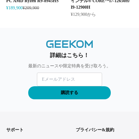
PC AMD Ryzen R9-8945HS
インテル® CORE™I7-12650H/
I9-12900H
セール価格
通常価格
¥189,900
¥209,900
セール価格
¥129,900から
詳細はこちら！
最新のニュースや限定特典を受け取ろう。
購読する
サポート
プライバシー&規約