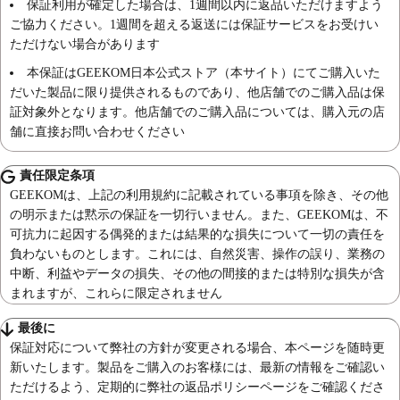
保証利用が確定した場合は、1週間以内に返品いただけますよう
ご協力ください。1週間を超える返送には保証サービスをお受けい
ただけない場合があります
本保証はGEEKOM日本公式ストア（本サイト）にてご購入いた
だいた製品に限り提供されるものであり、他店舗でのご購入品は保
証対象外となります。他店舗でのご購入品については、購入元の店
舗に直接お問い合わせください
責任限定条項
GEEKOMは、上記の利用規約に記載されている事項を除き、その他
の明示または黙示の保証を一切行いません。また、GEEKOMは、不
可抗力に起因する偶発的または結果的な損失について一切の責任を
負わないものとします。これには、自然災害、操作の誤り、業務の
中断、利益やデータの損失、その他の間接的または特別な損失が含
まれますが、これらに限定されません
最後に
保証対応について弊社の方針が変更される場合、本ページを随時更
新いたします。製品をご購入のお客様には、最新の情報をご確認い
ただけるよう、定期的に弊社の返品ポリシーページをご確認くださ