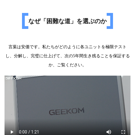
当社の最適化アンテナ構造（一部モデルでは3Dアンテ
一般的なプラスチック筐体とは異なり、当社の高強度
競合他社が採用する安価なアルミニウムベースではな
MPS（電源）およびRealtek（音声・LAN）の最高級チ
100％適合。厳格なEMC（耐妨害性）およびESD（耐静
半田付けされたLPDDR RAMによる計画的な陳腐化を採
手締め式の大型ネジを採用し、簡単にアップグレード
安定性を確保するため、成形一体型のゴム足を採用
ナを搭載）は、360°カバレッジと干渉耐性を強化し、
メタルフレームは200kgの圧力に耐えます。これはシー
く、純銅ヒートシンクと大型ヒートパイプを採用し、
ップを搭載。低コストPCに見られる無名ブランドのチ
電気性）試験に合格済み。静電気によるクラッシュや
用しません。デュアルチャンネルSODIMMスロットを
可能な設計。ドライバーを探す必要なし、数秒でシャ
し、均一性とグリップ力に優れています。競合他社の
安価なFPCフレキシブル基板を凌駕する性能を発揮しま
ルドとして機能し、マザーボードを落下や変形から保
最大限の熱伝導性能を実現しています。
ップで安定性を危険にさらすことはありません。
他の電子機器への干渉を防止します。
採用し、メモリを即座に交換・アップグレード可能で
ーシを開封できます。小型で滑りやすいネジを使う低
不安定なダイカットパッドとは異なります。
なぜ「困難な道」を選ぶのか
す。
護します。
専用CPU電源冷却：
タンタルコンデンサ：
す。低品質機ではRAM故障が
価格モデルとは一線を画します。
PCの寿命
を意味します
CPU電源モジュールに専用の銅冷却プレートを追加
重要な電源経路には150uf／330ufタンタルコンデンサを
が、GEEKOMなら交換するだけです。
し、過熱によるスロットリングを防止。これは90%のブ
採用。他社で使用される希少なセラミックコンデンサ
言葉は安価です。私たちがどのように各ユニットを極限テスト
ランドが無視する細部へのこだわりです。
に比べ、優れた安定性と長寿命を実現します。
し、分解し、完璧に仕上げて、次の5年間生き残ることを保証する
柔軟なストレージ拡張：
回路保護：
か、ご覧ください。
あなたのニーズが成長するなら、PCもそれに応えるべ
包括的な保護機能を搭載：ヒューズ（過負荷）、
きです。大容量SSD拡張（
M.2スロット
対応）をサポー
TVS（サージ）、ビード（ノイズフィルター）、P-
トし、新しいマシンを購入することなく、長期間にわ
MOS（ソフトスタート）。電気的異常からハードウェ
たりデバイスのストレージ容量を拡張できます。
アを確実に保護します。