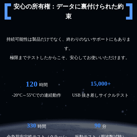
安心の所有権：データに裏付けられた約
束
持続可能性は製品だけでなく、終わりのないサポートにもありま
す。
極限までテストしたからこそ、安心してお使いいただけます。
120
15,000+
時間
-20°C～55°Cでの連続動作
USB 抜き差しサイクルテスト
330
90
時間
分
全負荷安定性テスト（クラッシ
振動テスト（周波数試験）