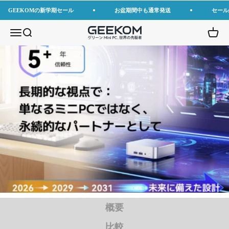
コンテンツへスキップ
GEEKOMの新学期セール
お盆期間中も通常発送
セール
GEEKOM JP
メニューを開く
検索を開く
カート
概要
比較