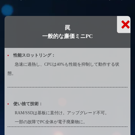
罠
一般的な廉価ミニPC
性能スロットリング：
急速に過熱し、CPUは40%も性能を抑制して動作する状
態。
使い捨て技術：
RAM/SSDは基板に直付け。アップグレード不可。
一部の故障でPC全体が電子廃棄物に。