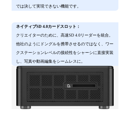
では決して実現できない機能です。
ネイティブSD 4.0カードスロット：​
クリエイターのために、高速SD 4.0リーダーを統合。
他社のようにドングルを携帯させるのではなく、ワー
クステーションレベルの接続性をシャーシに直接実装
し、写真や
動画編集
をシームレスに。
革新的アンテナ設計：
メタルフレーム：
純銅ベース＆大型ヒートパイプ：
プレミアムチップ：
EMC＆ESD保護：
モジュラー式SODIMMメモリ：
工具不要メンテナンス：
精密滑り止めパッド：