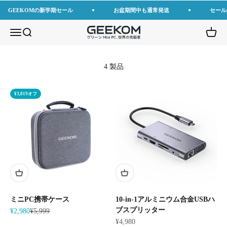
コンテンツへスキップ
GEEKOMの新学期セール
お盆期間中も通常発送
セール
GEEKOM JP
メニューを開く
検索を開く
カート
4 製品
¥3,019オフ
ミニPC携帯ケース
10-in-1アルミニウム合金USBハ
ブスプリッター
セール価格
通常価格
¥2,980
¥5,999
セール価格
¥4,980