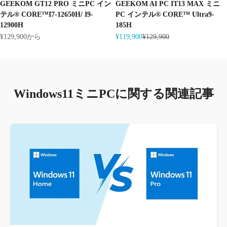
GEEKOM GT12 PRO ミニPC イン
GEEKOM AI PC IT13 MAX ミニ
テル® CORE™I7-12650H/ I9-
PC インテル® CORE™ Ultra9-
12900H
185H
セール価格
セール価格
通常価格
¥129,900から
¥119,900
¥129,900
Windows11ミニPCに関する関連記事