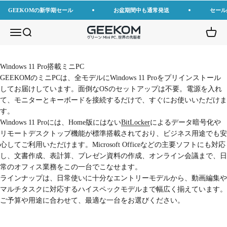
コンテンツへスキップ
GEEKOMの新学期セール
お盆期間中も通常発送
セール
GEEKOM JP
メニューを開く
検索を開く
カート
Windows 11 Pro搭載ミニPC
GEEKOMのミニPCは、全モデルにWindows 11 Proをプリインストール
してお届けしています。面倒なOSのセットアップは不要。電源を入れ
て、モニターとキーボードを接続するだけで、すぐにお使いいただけま
す。
Windows 11 Proには、Home版にはない
BitLocker
によるデータ暗号化や
リモートデスクトップ機能が標準搭載されており、ビジネス用途でも安
心してご利用いただけます。Microsoft Officeなどの主要ソフトにも対応
し、文書作成、表計算、プレゼン資料の作成、オンライン会議まで、日
常のオフィス業務をこの一台でこなせます。
ラインナップは、日常使いに十分なエントリーモデルから、動画編集や
マルチタスクに対応するハイスペックモデルまで幅広く揃えています。
ご予算や用途に合わせて、最適な一台をお選びください。