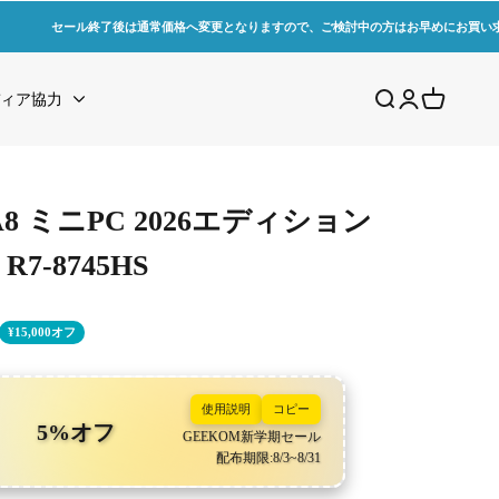
セール終了後は通常価格へ変更となりますので、ご検討中の方はお早めにお買い
検索を開く
アカウントペ
カートを
ィア協力
A8 ミニPC 2026エディション
 R7-8745HS
¥15,000オフ
使用説明
コピー
5%オフ
GEEKOM新学期セール
配布期限:8/3~8/31