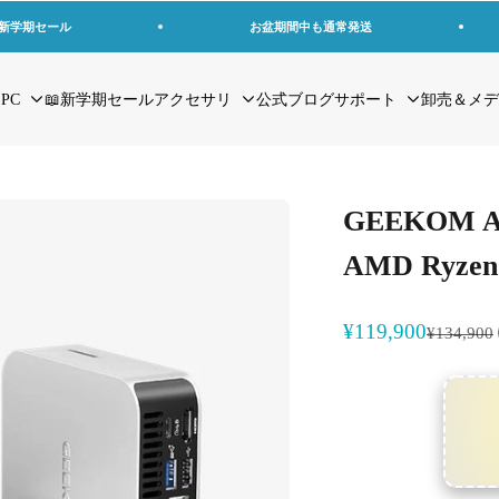
の新学期セール
お盆期間中も通常発送
 PC
📖新学期セール
アクセサリ
公式ブログ
サポート
卸売＆メデ
GEEKOM 
AMD Ryzen
セール価格
¥119,900
通常価格
¥134,900