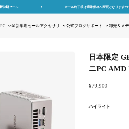
の新学期セール
セール終了後は通常価格へ変更となりますの
 PC
📖新学期セール
アクセサリ
公式ブログ
サポート
卸売＆メデ
日本限定 GE
ニPC AMD R
セール価格
¥79,900
ハイライト