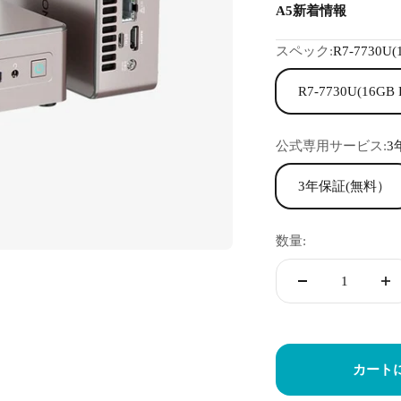
A5新着情報
スペック:
R7-7730U
R7-7730U(16G
公式専用サービス:
3
3年保証(無料）
数量:
カート