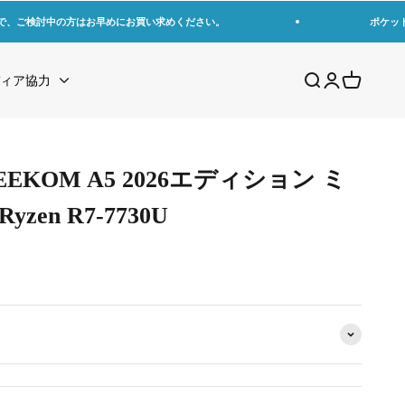
で、ご検討中の方はお早めにお買い求めください。
ポケッ
検索を開く
アカウントペ
カートを
ィア協力
EKOM A5 2026エディション ミ
yzen R7-7730U