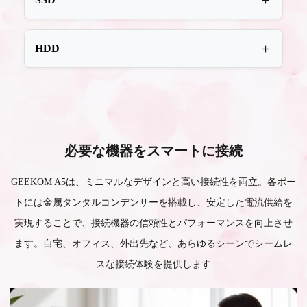
512GBのM.2 2280規格 NVMe PCIe Gen3.0 x4 SSD
HDD
を搭載し、高速な起動とスムーズなファイルアク
セスを実現。最大2TBまでストレージの拡張が可
さらに、専用のM.2 2242 SATA3 SSDスロット（最
能です。
大1TB）と2.5インチHDDスロット（最大2TB）を
搭載しており、ニーズに応じて柔軟にストレージ
を拡張できます。
必要な機器をスマートに接続
GEEKOM A5は、ミニマルなデザインと高い接続性を両立。各ポー
トには金属タンタルコンデンサーを搭載し、安定した電流供給を
実現することで、接続機器の信頼性とパフォーマンスを向上させ
ます。自宅、オフィス、外出先など、あらゆるシーンでシームレ
スな接続体験を提供します