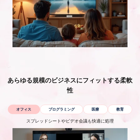
コーディングやマルチタスクに強く、開発やビジネスパー
デザイン、映像・音声編集などもスムーズに処理する高い
映画鑑賞やゲーム、ライブ配信まで楽しめる、パワフルで
ソンの頼れる相棒
コンパクトな一台
処理能力
あらゆる規模のビジネスにフィットする柔軟
性
オフィス
プログラミング
医療
教育
スプレッドシートやビデオ会議も快適に処理