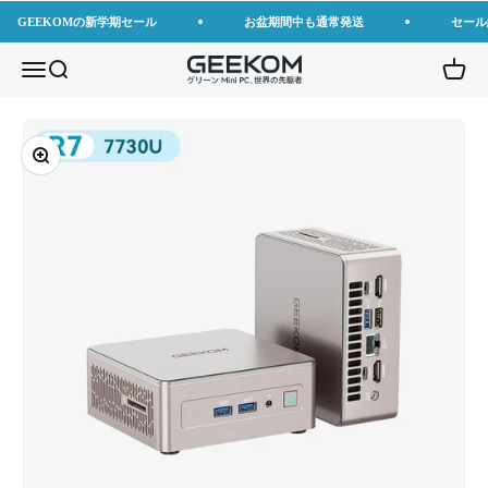
コンテンツへスキップ
GEEKOMの新学期セール
お盆期間中も通常発送
セール
GEEKOM JP
メニューを開く
検索を開く
カート
ズームイン