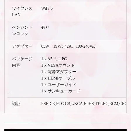
ワイヤレス
WiFi 6
LAN
ケンジント
有り
ンロック
アダプター
65W、19V/3.42A、100-240Vac
パッケージ
1 x A5 ミニPC
内容
1 x VESAマウント
1 x 電源アダプター
1 x HDMIケーブル
1 x ユーザーガイド
1 x サンキューカード
認証
PSE,CE,FCC,CB,UKCA,RoHS,TELEC,RCM,CEC