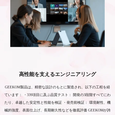
オンライン授業や学習ツールを快適にサポート
開発作業をスムーズに進める高性能ミニPC
診療データや画像も安全に管理・運用
高性能を支えるエンジニアリング
GEEKOM製品は、精密な設計のもとに製造され、以下の工程を経
ています： ・339項目に及ぶ品質テスト： 開発の3段階すべてにわ
たり、卓越した安定性と性能を検証 ・発売前検証： 環境耐性、機
械的強度、表面仕上げ、長期耐久性などを徹底評価 GEEKOMが誇