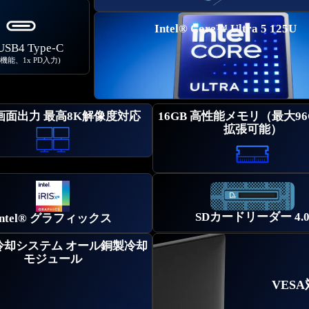
Intel® Core™ Ultra 5 125U
 USB4 Type-C
機能、1x PD入力)
画面出力 最高8K解像度対応
16GB 高性能メモリ（最大9
拡張可能）
SDカードリーダー 4.
Intel® グラフィックス
冷却システム オール銅製冷却
モジュール
VES