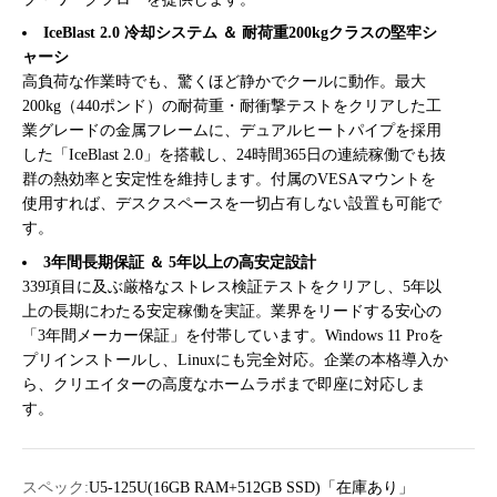
IceBlast 2.0 冷却システム ＆ 耐荷重200kgクラスの堅牢シ
ャーシ
高負荷な作業時でも、驚くほど静かでクールに動作。最大
200kg（440ポンド）の耐荷重・耐衝撃テストをクリアした工
業グレードの金属フレームに、デュアルヒートパイプを採用
した「IceBlast 2.0」を搭載し、24時間365日の連続稼働でも抜
群の熱効率と安定性を維持します。付属のVESAマウントを
使用すれば、デスクスペースを一切占有しない設置も可能で
す。
3年間長期保証 ＆ 5年以上の高安定設計
339項目に及ぶ厳格なストレス検証テストをクリアし、5年以
上の長期にわたる安定稼働を実証。業界をリードする安心の
「3年間メーカー保証」を付帯しています。Windows 11 Proを
プリインストールし、Linuxにも完全対応。企業の本格導入か
ら、クリエイターの高度なホームラボまで即座に対応しま
す。
スペック:
U5-125U(16GB RAM+512GB SSD)「在庫あり」