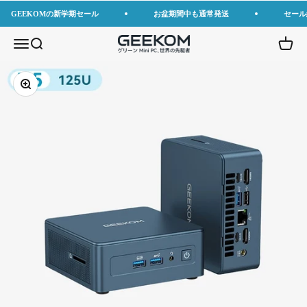
コンテンツへスキップ
GEEKOMの新学期セール
お盆期間中も通常発送
セール
GEEKOM JP
メニューを開く
検索を開く
カート
ズームイン