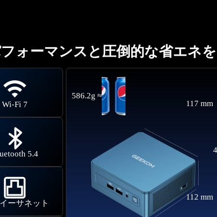
パフォーマンスと圧倒的な省エネを
586.2g ≈
117 mm
Wi-Fi 7
uetooth 5.4
112 mm
G イーサネット