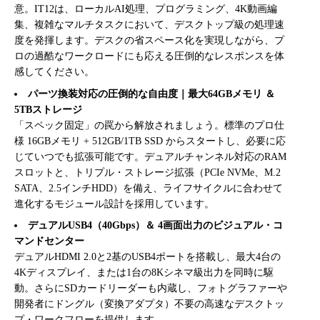
意。IT12は、ローカルAI処理、プログラミング、4K動画編
集、複雑なマルチタスクにおいて、デスクトップ級の処理速
度を発揮します。デスクの省スペース化を実現しながら、プ
ロの過酷なワークロードにも応える圧倒的なレスポンスを体
感してください。
パーツ換装対応の圧倒的な自由度｜最大64GBメモリ ＆
5TBストレージ
「スペック固定」の罠から解放されましょう。標準のプロ仕
様 16GBメモリ + 512GB/1TB SSD からスタートし、必要に応
じていつでも拡張可能です。デュアルチャンネル対応のRAM
スロットと、トリプル・ストレージ拡張（PCIe NVMe、M.2
SATA、2.5インチHDD）を備え、ライフサイクルに合わせて
進化するモジュール設計を採用しています。
デュアルUSB4（40Gbps）＆ 4画面出力のビジュアル・コ
マンドセンター
デュアルHDMI 2.0と2基のUSB4ポートを搭載し、最大4台の
4Kディスプレイ、または1台の8Kシネマ級出力を同時に駆
動。さらにSDカードリーダーも内蔵し、フォトグラファーや
開発者にドングル（変換アダプタ）不要の高速なデスクトッ
プ・ワークフローを提供します。