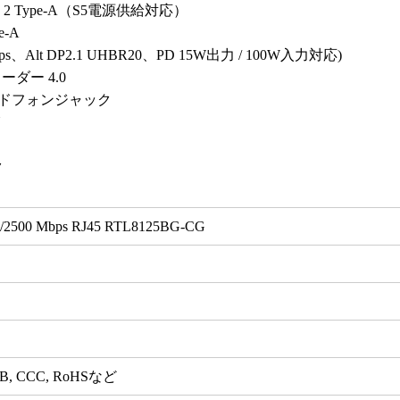
 Gen 2 Type-A（S5電源供給対応）
e-A
Gbps、Alt DP2.1 UHBR20、PD 15W出力 / 100W入力対応)
リーダー 4.0
m ヘッドフォンジャック
N
ク
000/2500 Mbps RJ45 RTL8125BG-CG
 CB, CCC, RoHSなど