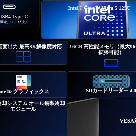
Intel® Core™ Ultra 5 125U
 USB4 Type-C
機能、1x PD入力)
画面出力 最高8K解像度対応
16GB 高性能メモリ（最大9
拡張可能）
SDカードリーダー 4.
Intel® グラフィックス
冷却システム オール銅製冷却
モジュール
VES