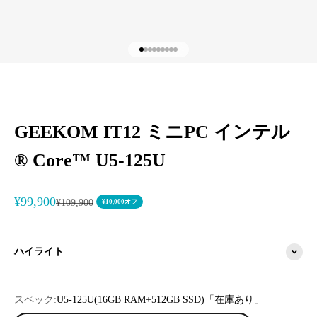
I18n Error: Missing interpolation valu
I18n Error: Missing interpolation val
I18n Error: Missing interpolation va
I18n Error: Missing interpolation v
I18n Error: Missing interpolation 
I18n Error: Missing interpolation
I18n Error: Missing interpolatio
I18n Error: Missing interpolati
I18n Error: Missing interpolati
GEEKOM IT12 ミニPC インテル
® Core™ U5-125U
セール価格
¥99,900
通常価格
¥109,900
¥10,000オフ
ハイライト
スペック:
U5-125U(16GB RAM+512GB SSD)「在庫あり」