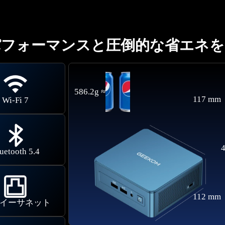
パフォーマンスと圧倒的な省エネを
586.2g ≈
117 mm
Wi-Fi 7
uetooth 5.4
112 mm
G イーサネット