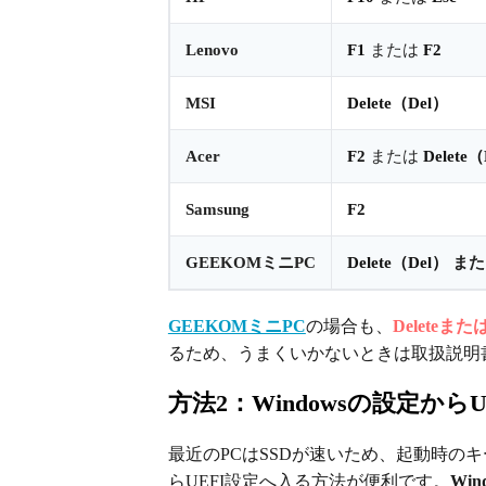
Lenovo
F1
または
F2
MSI
Delete（Del）
Acer
F2
または
Delete
Samsung
F2
GEEKOMミニPC
Delete（Del）
ま
GEEKOMミニPC
の場合も、
Delete
るため、うまくいかないときは取扱説明
方法2：Windowsの設定から
最近のPCはSSDが速いため、起動時のキ
らUEFI設定へ入る方法が便利です。
Win