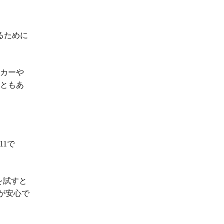
守るために
ーカーや
こともあ
11で
を試すと
が安心で