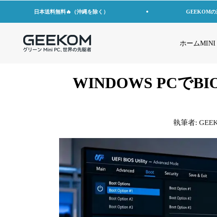
コンテンツへスキップ
日本送料無料🔥（沖縄を除く）
GEEKOM
GEEKOM JP
ホーム
MINI
WINDOWS PCで
執筆者:
GEE