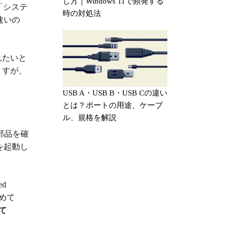
し方｜Windows 11で頻発する
「システ
時の対処法
速いの
れたいと
ますが、
USB A・USB B・USB Cの違い
とは？ポートの用途、ケーブ
ル、規格を解説
部品を確
を起動し
d
めて
めて