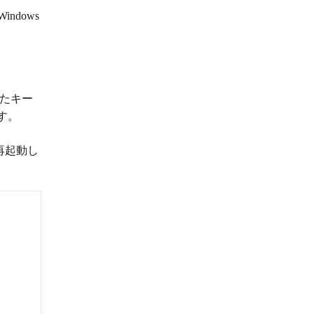
dows
たキー
す。
再起動し