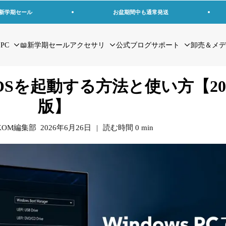
の新学期セール
お盆期間中も通常発送
 PC
📖新学期セール
アクセサリ
公式ブログ
サポート
卸売＆メデ
BIOSを起動する方法と使い方【20
版】
KOM編集部
2026年6月26日
|
読む時間
0
min