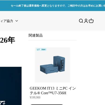
セール終了後は通常価格へ変更となりますので、ご検討中の方はお早めにお買い
検索を開く
アカウントペ
カートを
ィア協力
関連製品
26年
GEEKOM IT13 ミニPC イン
テル® Core™U7-356H
¥199,900