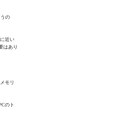
使うの
度に近い
要はあり
メモリ
PCのト