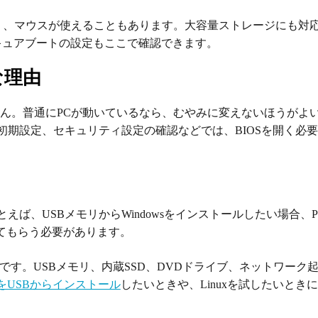
やすく、マウスが使えることもあります。大容量ストレージにも対
.0やセキュアブートの設定もここで確認できます。
な理由
せん。普通にPCが動いているなら、むやみに変えないほうがよ
Cの初期設定、セキュリティ設定の確認などでは、BIOSを開く必
ば、USBメモリからWindowsをインストールしたい場合、
してもらう必要があります。
設定です。USBメモリ、内蔵SSD、DVDドライブ、ネットワーク
 11をUSBからインストール
したいときや、Linuxを試したいとき