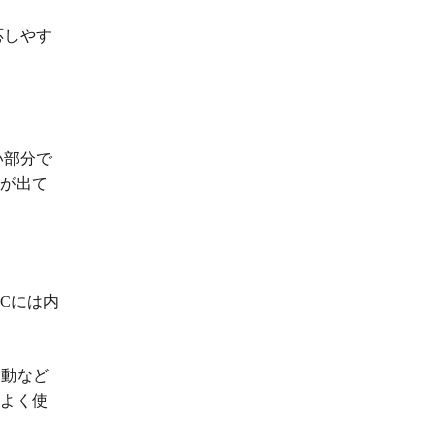
応しやす
い部分で
要が出て
PCには内
起動など
によく使