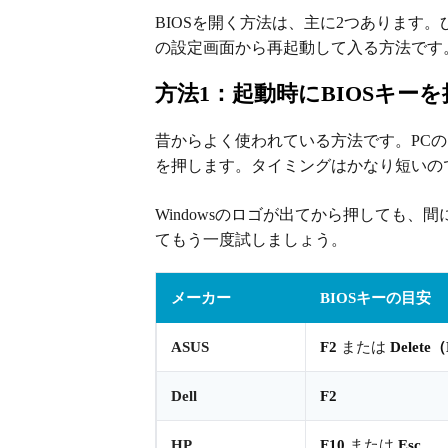
BIOSを開く方法は、主に2つあります。
の設定画面から再起動して入る方法です
方法1：起動時にBIOSキーを
昔からよく使われている方法です。PC
を押します。タイミングはかなり短いの
Windowsのロゴが出てから押しても
てもう一度試しましょう。
メーカー
BIOSキーの目安
ASUS
F2
または
Delete
Dell
F2
HP
F10
または
Esc