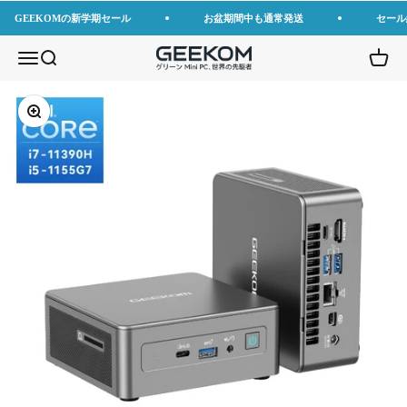
コンテンツへスキップ
GEEKOMの新学期セール
お盆期間中も通常発送
セール
GEEKOM JP
メニューを開く
検索を開く
カート
ズームイン