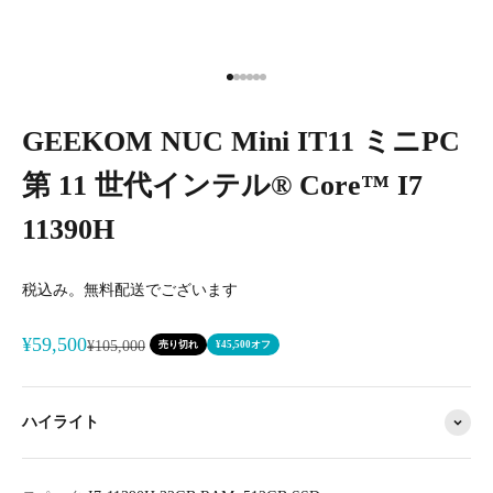
I18n Error: Missing interpolation val
I18n Error: Missing interpolation va
I18n Error: Missing interpolation v
I18n Error: Missing interpolation 
I18n Error: Missing interpolation
I18n Error: Missing interpolatio
GEEKOM NUC Mini IT11 ミニPC
第 11 世代インテル® Core™ I7
11390H
税込み。無料配送でございます
セール価格
¥59,500
通常価格
¥105,000
売り切れ
¥45,500オフ
ハイライト